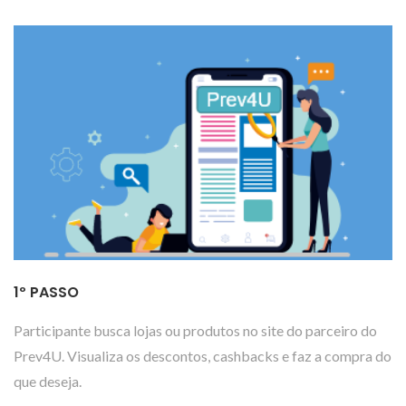
1º PASSO
Participante busca lojas ou produtos no site do parceiro do
Prev4U. Visualiza os descontos, cashbacks e faz a compra do
que deseja.